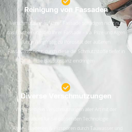
Reinigung von Fassaden
Verschmutzung auf Ihrer Fassade schädigen nicht nur
das Erscheinungsbild Ihrer Fassade – v.a. Pilze und Algen
führen langfristig zu Porosität der äußeren
Fassadenschicht, durch diese die Schmutzstoffe tiefer in
die Bausubstanz eindringen.
Diverse Verschmutzungen
Wir beseitigen Verschmutzungen aller Art mit der
individuell für Sie passenden Technologie:
• Algen-, Bakterien & Pilzsporen durch Tauwasser und