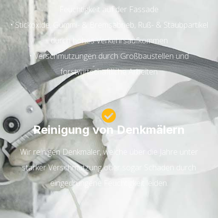
Feuchtigkeit auf der Fassade
• Stickoxide, Gummi- & Bremsabrieb, Ruß- & Staubpartikel
durch hohes Verkehrsaufkommen
• Verschmutzungen durch Großbaustellen und
forstwirtschaftliche Arbeiten
Reinigung von Denkmälern
Wir reinigen Denkmäler, welche über die Jahre unter
starker Verschmutzung oder sogar Schäden durch
eingedrungene Feuchtigkeit leiden.